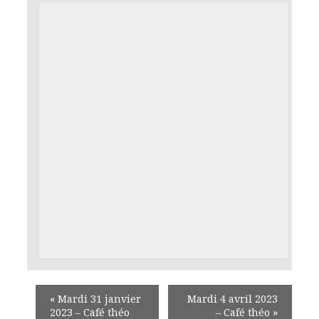
«
Mardi 31 janvier
Mardi 4 avril 2023
2023 – Café théo
– Café théo
»