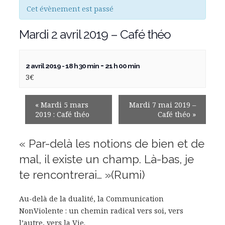
Cet évènement est passé
Mardi 2 avril 2019 – Café théo
-
2 avril 2019 - 18 h 30 min
21 h 00 min
3€
«
Mardi 5 mars
Mardi 7 mai 2019 –
2019 : Café théo
Café théo
»
« Par-delà les notions de bien et de
mal, il existe un champ. Là-bas, je
te rencontrerai… »(Rumi)
Au-delà de la dualité, la Communication
NonViolente : un chemin radical vers soi, vers
l’autre, vers la Vie.