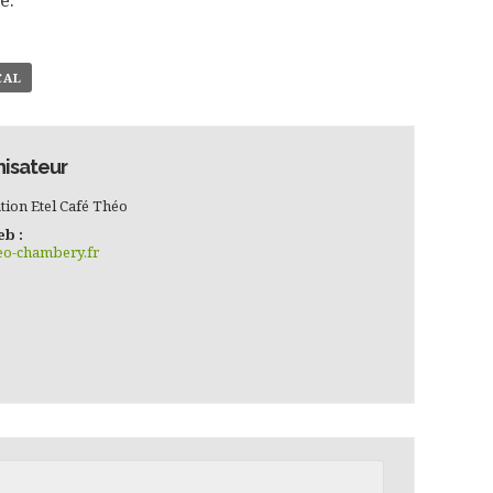
CAL
isateur
tion Etel Café Théo
eb :
eo-chambery.fr