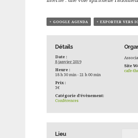
+ GOOGLE AGENDA
+ EXPORTER VERS I
Détails
Organ
Date :
Associa
8 janvier 2019
Site W
Heure :
cafe-th
18 h 30 min - 21 h 00 min
Prix :
3€
Catégorie d’évènement:
Conférences
Lieu