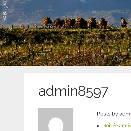
admin8597
Posts by adm
Soirée anniv