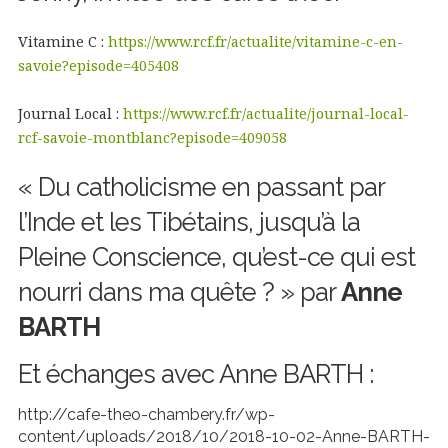
Vitamine C :
https://www.rcf.fr/actualite/vitamine-c-en-
savoie?episode=405408
Journal Local :
https://www.rcf.fr/actualite/journal-local-
rcf-savoie-montblanc?episode=409058
« Du catholicisme en passant par
l’Inde et les Tibétains, jusqu’à la
Pleine Conscience, qu’est-ce qui est
nourri dans ma quête ? » par
Anne
BARTH
Et échanges avec Anne BARTH :
http://cafe-theo-chambery.fr/wp-
content/uploads/2018/10/2018-10-02-Anne-BARTH-