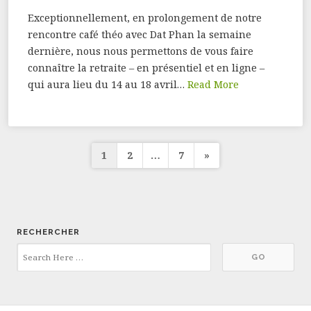
Exceptionnellement, en prolongement de notre
rencontre café théo avec Dat Phan la semaine
dernière, nous nous permettons de vous faire
connaître la retraite – en présentiel et en ligne –
qui aura lieu du 14 au 18 avril…
Read More
Pagination
1
2
…
7
»
des
publications
RECHERCHER