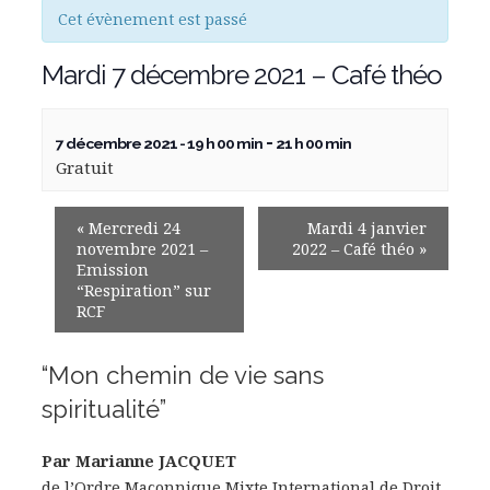
Cet évènement est passé
Mardi 7 décembre 2021 – Café théo
-
7 décembre 2021 - 19 h 00 min
21 h 00 min
Gratuit
«
Mercredi 24
Mardi 4 janvier
novembre 2021 –
2022 – Café théo
»
Emission
“Respiration” sur
RCF
“Mon chemin de vie sans
spiritualité”
Par Marianne JACQUET
de l’Ordre Maçonnique Mixte International de Droit