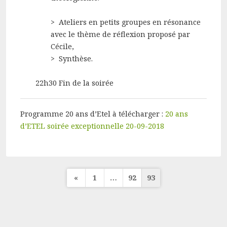
> Ateliers en petits groupes en résonance
avec le thème de réflexion proposé par
Cécile,
> Synthèse.
22h30 Fin de la soirée
Programme 20 ans d’Etel à télécharger :
20 ans
d’ETEL soirée exceptionnelle 20-09-2018
Pagination
«
1
…
92
93
des
publications