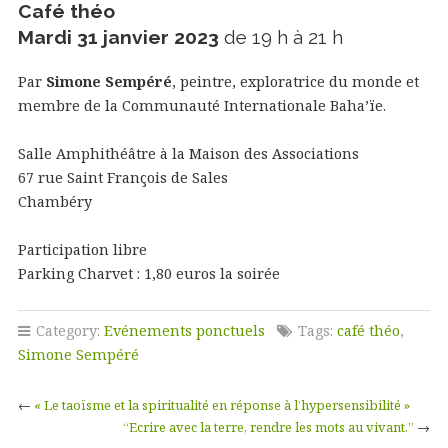
Café théo
Mardi 31 janvier 2023
de 19 h à 21 h
Par
Simone Sempéré
, peintre, exploratrice du monde et
membre de la Communauté Internationale Baha’ïe.
Salle Amphithéâtre à la Maison des Associations
67 rue Saint François de Sales
Chambéry
Participation libre
Parking Charvet : 1,80 euros la soirée
Category:
Evénements ponctuels
Tags:
café théo
,
Simone Sempéré
←
« Le taoïsme et la spiritualité en réponse à l’hypersensibilité »
“Ecrire avec la terre, rendre les mots au vivant.”
→