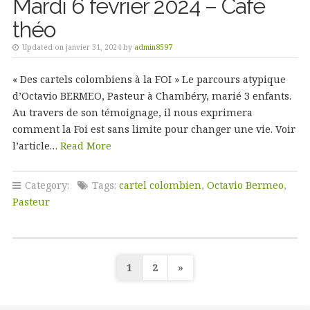
Mardi 6 février 2024 – Café
théo
Updated on janvier 31, 2024 by
admin8597
« Des cartels colombiens à la FOI » Le parcours atypique
d’Octavio BERMEO, Pasteur à Chambéry, marié 3 enfants.
Au travers de son témoignage, il nous exprimera
comment la Foi est sans limite pour changer une vie. Voir
l’article…
Read More
Category:
Tags:
cartel colombien
,
Octavio Bermeo
,
Pasteur
Pagination
1
2
»
des