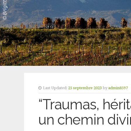
Last Updated:
25 septembre 2023
by
admin8597
“Traumas, hérit
un chemin divin